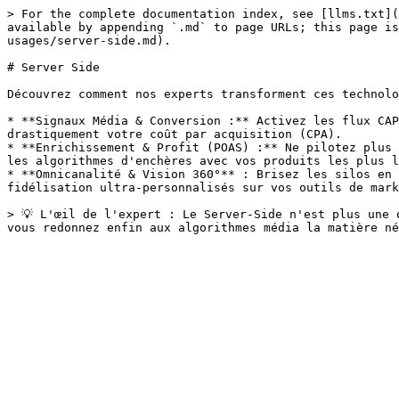
> For the complete documentation index, see [llms.txt](
available by appending `.md` to page URLs; this page is
usages/server-side.md).

# Server Side

Découvrez comment nos experts transforment ces technolo
* **Signaux Média & Conversion :** Activez les flux CAP
drastiquement votre coût par acquisition (CPA).

* **Enrichissement & Profit (POAS) :** Ne pilotez plus 
les algorithmes d'enchères avec vos produits les plus l
* **Omnicanalité & Vision 360°** : Brisez les silos en 
fidélisation ultra-personnalisés sur vos outils de mark
> 💡 L'œil de l'expert : Le Server-Side n'est plus une 